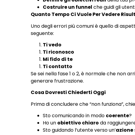
Costruire un funnel
che guidi gli uten
Quanto Tempo Ci Vuole Per Vedere Risul
Uno degli errori più comuni è quello di aspet
seguente:
Ti vedo
Ti riconosco
Mi fido di te
Ti contatto
Se sei nella fase 1 o 2, è normale che non a
generare frustrazione.
Cosa Dovresti Chiederti Oggi
Prima di concludere che “non funziona”, chied
Sto comunicando in modo
coerente
?
Ho un
obiettivo chiaro
da raggiunger
Sto guidando l’utente verso un’
azione