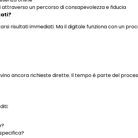
ti attraverso un percorso di consapevolezza e fiducia
tati?
tarsi risultati immediati. Ma il digitale funziona con un p
rrivino ancora richieste dirette. Il tempo è parte del pro
iti:
e?
specifica?