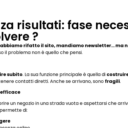
za risultati: fase nece
lvere ?
, abbiamo rifatto il sito, mandiamo newsletter… ma n
o il problema non è quello che pensi.
ire subito
. La sua funzione principale è quella di
costruire
ttenere contatti diretti. Anche se arrivano, sono
fragili
.
nefficace
ire un negozio in una strada vuota e aspettarsi che arrivin
 permette di:
ngere
resenza online