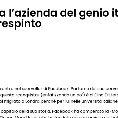
l’azienda del genio it
respinto
ia entra nel «cervello» di Facebook. Parliamo del suo cervel
di questa «conquista» (enfatizzando un po’) è di Dino Distef
i migrato a Londra perché per lui nelle università italian
apitolo della sua storia. Facebook ha comperato la «Mono
ueen Mary University, ha fondato coi suoi amici e colleghi