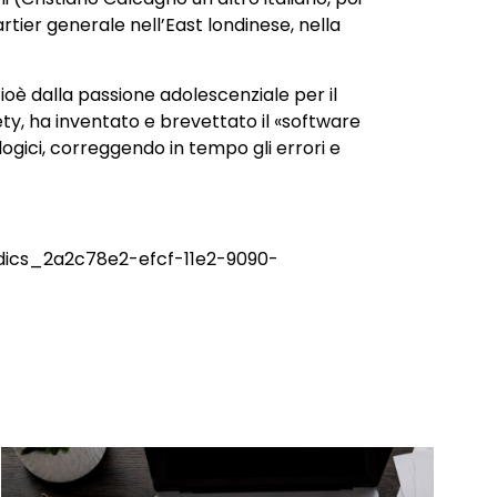
rtier generale nell’East londinese, nella
è dalla passione adolescenziale per il
y, ha inventato e brevettato il «software
gici, correggendo in tempo gli errori e
idics_2a2c78e2-efcf-11e2-9090-