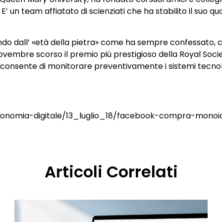
 un team affiatato di scienziati che ha stabilito il suo qua
 dall’ «età della pietra» come ha sempre confessato, cio
embre scorso il premio più prestigioso della Royal Societ
 consente di monitorare preventivamente i sistemi tecnolo
/economia-digitale/13_luglio_18/facebook-compra-mono
Articoli Correlati