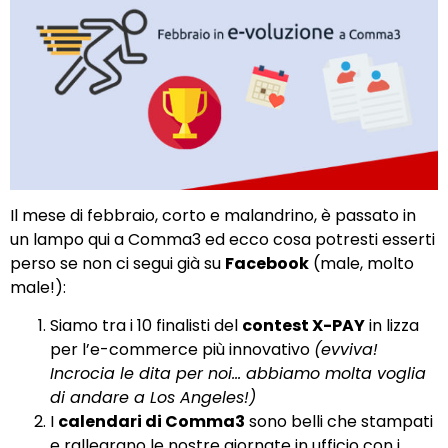
Il mese di febbraio, corto e malandrino, è passato in
un lampo qui a Comma3 ed ecco cosa potresti esserti
perso se non ci segui già su
Facebook
(male, molto
male!):
Siamo tra i 10 finalisti del
contest X-PAY
in lizza
per l’e-commerce più innovativo
(evviva!
Incrocia le dita per noi… abbiamo molta voglia
di andare a Los Angeles!)
I
calendari di Comma3
sono belli che stampati
e rallegrano le nostre giornate in ufficio con i