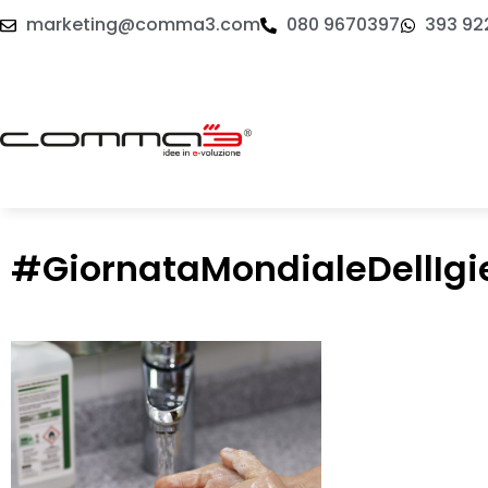
marketing@comma3.com
080 9670397
393 92
#GiornataMondialeDellIgi