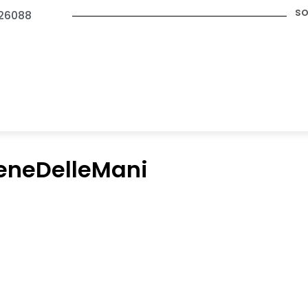
so
26088
eneDelleMani