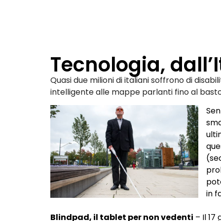
Tecnologia, dall’
Quasi due milioni di italiani soffrono di disab
intelligente alle mappe parlanti fino al basto
Sen
sma
ulti
ques
(
se
pro
pot
in 
Blindpad, il tablet per non vedenti
– Il 17