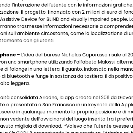
tendo l’interazione dell’utente con le informazioni grafiche
izzazione
. Il progetto, finanziato con 2 milioni di euro di 
 Assistive Device for BLIND and visually impaired people.
verranno trasmesse informazioni necessarie a comprendere
ni sull’ambiente circostante, come la localizzazione di 
ettamente con gli utenti.
tphone
–
L’idea del barese Nicholas Caporusso
risale al 2
 uno smartphone utilizzando l’alfabeto Malossi, alternati
e di falange in una lettera.
Il guanto
, indossato nella mano
 di bluetooth e funge in sostanza da tastiera.
Il dispositivo
olto leggera.
ealtà consolidata
Ariadne
, la app creata nel 2011 da Giova
e e presentata a San Francisco in un keynote della Apple
conoscere in qualunque momento la propria posizione e di 
non vedente dell’avvicinarsi del luogo inserito tra i preferi
a avuto migliaia di download. “Volevo che l’utente avesse