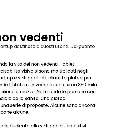
 non vedenti
 startup destinate a questi utenti. Dal guanto
do la vita dei non vedenti. Tablet,
bilità visiva si sono moltiplicati negli
rt up e sviluppatori italiani. La platea per
do l’Istat
, i
non vedenti
sono circa 350 mila
n milione e mezzo. Nel mondo le persone con
iale della Sanità
. Una platea
 una serie di proposte. Alcune sono ancora
Eccone alcune.
nale
dedicato allo sviluppo di dispositivi