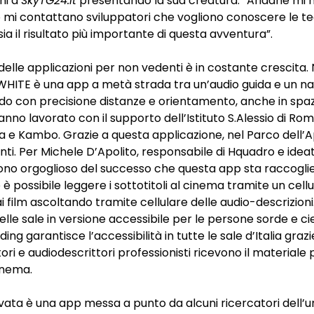
ni a
SkyTG24.it
presentando la sua creatura. “Ariadne mi 
 mi contattano sviluppatori che vogliono conoscere le te
ia il risultato più importante di questa avventura”.
elle applicazioni per non vedenti è in costante crescita. 
WHITE
è una app a metà strada tra un’audio guida e un n
ndo con precisione distanze e orientamento, anche in spazi
nno lavorato con il supporto dell’
Istituto S.Alessio
di Roma
a
e
Kambo
. Grazie a questa applicazione, nel Parco dell’
nti
. Per Michele D’Apolito, responsabile di Hquadro e idea
 sono orgoglioso del successo che questa app sta raccogli
è possibile leggere i sottotitoli al cinema tramite un cell
i film
ascoltando tramite cellulare delle audio-descrizioni. 
 nelle sale in versione accessibile per le persone sorde e c
ing garantisce l’accessibilità
in tutte le sale d’Italia graz
latori e audiodescrittori professionisti ricevono il materiale 
inema.
ivata è una
app messa a punto da alcuni ricercatori dell’u