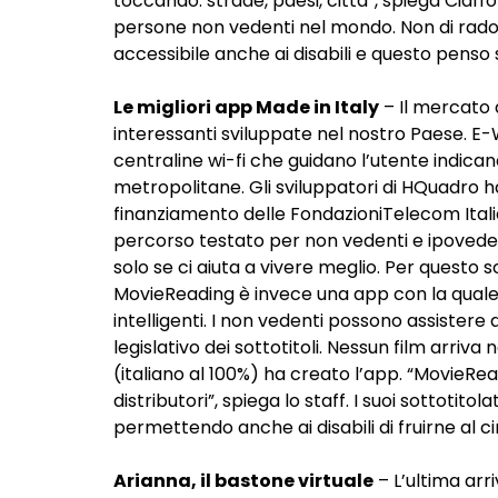
toccando: strade, paesi, città”, spiega Ciaffo
persone non vedenti nel mondo. Non di rado
accessibile anche ai disabili e questo penso s
Le migliori app Made in Italy
– Il mercato d
interessanti sviluppate nel nostro Paese.
E-
centraline wi-fi che guidano l’utente indica
metropolitane. Gli sviluppatori di
HQuadro
ha
finanziamento delle Fondazioni
Telecom Itali
percorso testato per non vedenti e ipovede
solo se ci aiuta a vivere meglio. Per questo
MovieReading
è invece una app con la quale 
intelligenti.
I non vedenti possono assistere a
legislativo dei sottotitoli. Nessun film arriva
(italiano al 100%) ha creato l’app. “
MovieRead
distributori”, spiega lo staff. I suoi sottotito
permettendo anche ai disabili di fruirne al c
Arianna, il bastone virtuale
– L’ultima arr