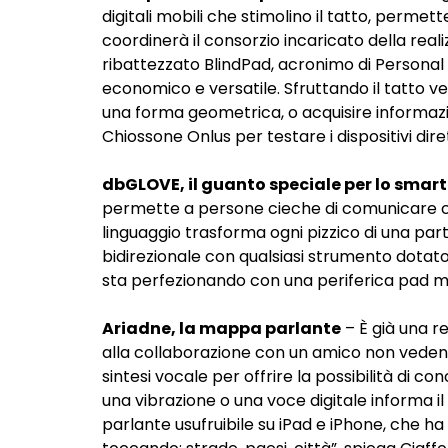
digitali mobili che stimolino il tatto, permet
coordinerà il
consorzio incaricato della real
ribattezzato
BlindPad
, acronimo di Personal
economico e versatile. Sfruttando il tatto 
una forma geometrica, o acquisire informazio
Chiossone Onlus per testare i dispositivi dir
dbGLOVE, il guanto speciale per lo smar
permette a persone cieche di comunicare con
linguaggio trasforma ogni pizzico di una part
bidirezionale con qualsiasi strumento dotato
sta perfezionando con una periferica pad m
Ariadne, la mappa parlante
– È già una r
alla collaborazione con un amico non vedent
sintesi vocale
per offrire la possibilità di 
una vibrazione o una voce digitale informa il 
parlante
usufruibile su iPad e iPhone, che h