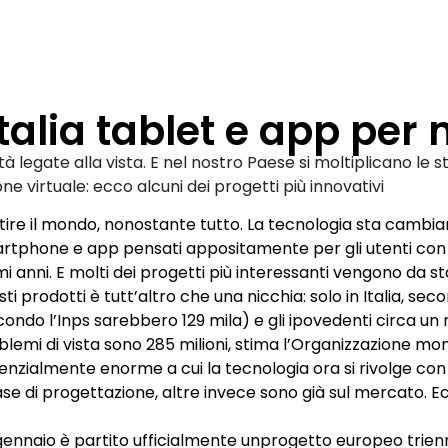
Italia tablet e app per
ilità legate alla vista. E nel nostro Paese si moltiplicano le
ne virtuale: ecco alcuni dei progetti più innovativi
tire il mondo, nonos
tante tutto. La tecnologia sta cambian
rtphone e app pensati appositamente per gli utenti con disa
mi anni. E molti dei progetti più interessanti vengono da sta
ti prodotti è tutt’altro che una nicchia: solo in Italia,
secon
condo l’Inps
sarebbero 129 mila) e gli ipovedenti circa u
blemi di vista
sono 285 milioni
, stima l’
Organizzazione mond
enzialmente enorme a cui la tecnologia ora si rivolge con
fase di progettazione, altre invece sono già sul mercato. 
 gennaio è partito ufficialmente un
progetto europeo trien