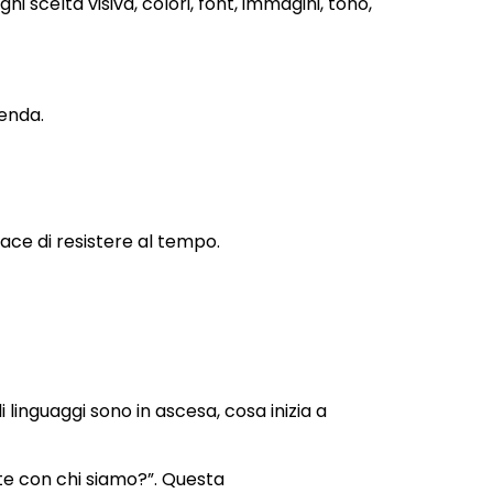
ni scelta visiva, colori, font, immagini, tono,
ienda.
ce di resistere al tempo.
i linguaggi sono in ascesa, cosa inizia a
nte con chi siamo?”. Questa