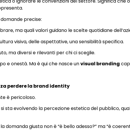
etica o ignorare le convenzioni del settore. Significa che og
ppresenta.
 domande precise:
are, ma quali valori guidano le scelte quotidiane dell’az
ltura visiva, delle aspettative, una sensibilità specifica.
to, ma diversi e rilevanti per chi ci sceglie.
o e onestà. Ma è qui che nasce un
visual branding
capa
nza perdere la brand identity
te è pericoloso.
me si sta evolvendo la percezione estetica del pubblico, qual
end, la domanda giusta non è “è bello adesso?” ma “è coere