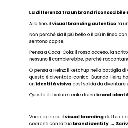
La differenza tra un brand riconoscibile 
Alla fine, il
visual branding autentico
fa un
Non perché sia il più bello o il più in line
sentono capite.
Pensa a Coca-Cola: il rosso acceso, la scritt
nessuno li cambierebbe, perché raccontano 
O pensa a Heinz: il ketchup nella bottiglia 
questo è diventato iconico. Quando Heinz ha
un’
identità visiva
così solida da diventare 
Questo è il valore reale di una
brand identi
Vuoi capire se il
visual branding
del tuo br
coerenti con la tua
brand identity
.
→ Scriv