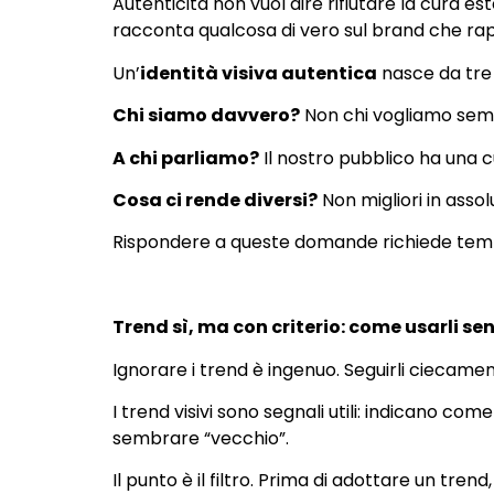
Autenticità non vuol dire rifiutare la cura est
racconta qualcosa di vero sul brand che ra
Un’
identità visiva autentica
nasce da tre
Chi siamo davvero?
Non chi vogliamo sembr
A chi parliamo?
Il nostro pubblico ha una cu
Cosa ci rende diversi?
Non migliori in assolu
Rispondere a queste domande richiede temp
Trend sì, ma con criterio: come usarli se
Ignorare i trend è ingenuo. Seguirli ciecamen
I trend visivi sono segnali utili: indicano co
sembrare “vecchio”.
Il punto è il filtro. Prima di adottare un tr