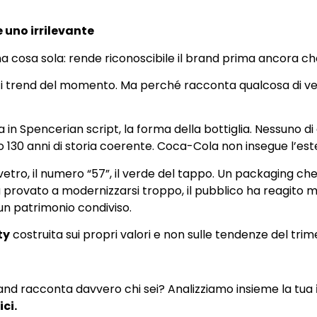
e uno irrilevante
a cosa sola: rende riconoscibile il brand prima ancora che
a con i trend del momento. Ma perché racconta qualcosa di 
a in Spencerian script, la forma della bottiglia. Nessuno d
130 anni di storia coerente. Coca-Cola non insegue l’es
di vetro, il numero “57”, il verde del tappo. Un packagin
 provato a modernizzarsi troppo, il pubblico ha reagito m
un patrimonio condiviso.
ty
costruita sui propri valori e non sulle tendenze del trim
and racconta davvero chi sei? Analizziamo insieme la tua
ici.