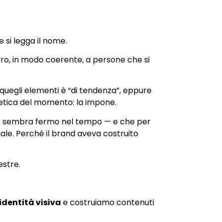
 si legga il nome.
vero, in modo coerente, a persone che si
i quegli elementi è “di tendenza”, eppure
tetica del momento: la impone.
g che sembra fermo nel tempo — e che per
ale. Perché il brand aveva costruito
estre.
identità visiva
e costruiamo contenuti