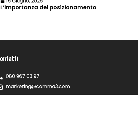
15 Giugno, 2026
L’importanza del posizionamento
ontatti
080 967 03 97
marketing@comma3.com
ede Legale e Operativa
Via Crocifisso, 95, 70032
Bitonto BA