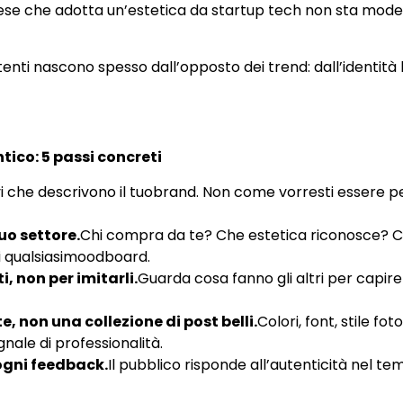
iese che adotta un’estetica da startup tech non sta mode
tenti nascono spesso dall’opposto dei trend: dall’identità loc
ico: 5 passi concreti
ivi che descrivono il tuobrand. Non come vorresti essere 
tuo settore.
Chi compra da te? Che estetica riconosce? Che
 di qualsiasimoodboard.
, non per imitarli.
Guarda cosa fanno gli altri per capire
, non una collezione di post belli.
Colori, font, stile f
gnale di professionalità.
ogni feedback.
Il pubblico risponde all’autenticità nel tem