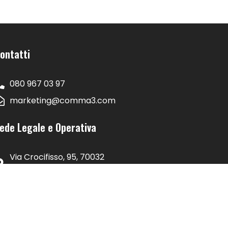
ontatti
080 967 03 97
marketing@comma3.com
ede Legale e Operativa
Via Crocifisso, 95, 70032
Bitonto BA
Via Porlezza, 16 - 20123 -
Milano MI