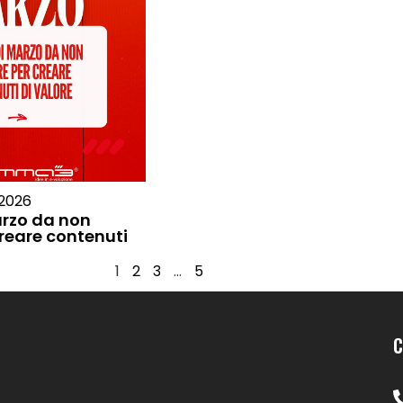
 2026
arzo da non
creare contenuti
1
2
3
…
5
C