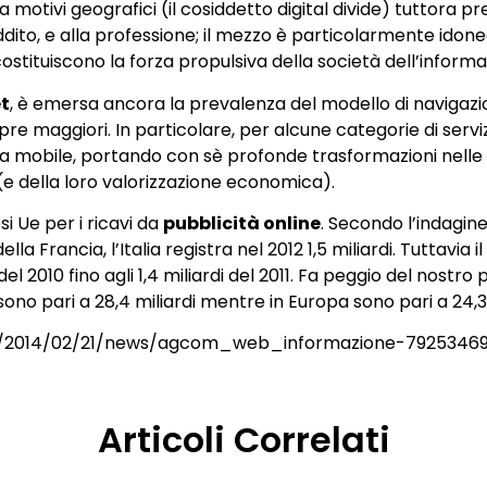
e a motivi geografici (il cosiddetto digital divide) tuttora 
eddito, e alla professione; il mezzo è particolarmente idone
e costituiscono la forza propulsiva della società dell’informa
et
, è emersa ancora la prevalenza del modello di navigazio
 maggiori. In particolare, per alcune categorie di servizi
la mobile, portando con sè profonde trasformazioni nelle fo
 (e della loro valorizzazione economica).
esi Ue per i ricavi da
pubblicità online
. Secondo l’indagine
ella Francia, l’Italia registra nel 2012 1,5 miliardi. Tuttavia 
di del 2010 fino agli 1,4 miliardi del 2011. Fa peggio del nos
e sono pari a 28,4 miliardi mentre in Europa sono pari a 24,3 
gia/2014/02/21/news/agcom_web_informazione-7925346
Articoli Correlati