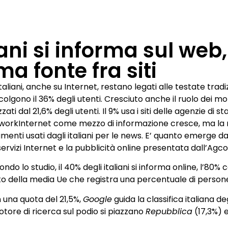
ni si informa sul web,
ma fonte fra siti
italiani, anche su Internet, restano legati alle testate tradizi
olgono il 36% degli utenti. Cresciuto anche il ruolo dei mot
izzati dal 21,6% degli utenti. Il 9% usa i siti delle agenzie di
workInternet come mezzo di informazione cresce, ma la re
umenti usati dagli italiani per le news. E’ quanto emerge 
 servizi Internet e la pubblicità online presentata dall’Agc
ndo lo studio, il 40% degli italiani si informa online, l’80% con
to della media Ue che registra una percentuale di persone
 una quota del 21,5%,
Google
guida la classifica italiana deg
otore di ricerca sul podio si piazzano
Repubblica
(17,3%) e