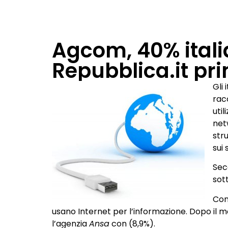
Agcom, 40% italia
Repubblica.it pri
Gli 
racc
util
net
str
sui
Seco
sot
Con
usano Internet per l’informazione. Dopo il m
l’agenzia
Ansa
con (8,9%).