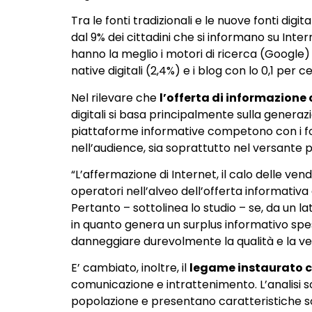
Tra le fonti tradizionali e le nuove fonti dig
dal 9% dei cittadini che si informano su Intern
hanno la meglio i motori di ricerca (Google) c
native digitali (2,4%) e i blog con lo 0,1 per c
Nel rilevare che
l’offerta di informazione 
digitali si basa principalmente sulla generazio
piattaforme informative competono con i forni
nell’audience, sia soprattutto nel versante p
“L’affermazione di Internet, il calo delle ven
operatori nell’alveo dell’offerta informativa 
Pertanto – sottolinea lo studio – se, da un l
in quanto genera un surplus informativo spesso 
danneggiare durevolmente la qualità e la ver
E’ cambiato, inoltre, il
legame instaurato co
comunicazione e intrattenimento. L’analisi 
popolazione e presentano caratteristiche soci