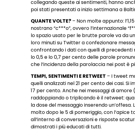
collegando queste ai sentimenti, hanno anche 
poi stati presentati a inizio settimana a Bal
QUANTE VOLTE?
– Non molte appunto: l’1,15 
nostrano “c***o”, ovvero l’internazionale “f**
lo spazio usato per le brutte parole va da un
loro minuti su Twitter a confezionare messa
confrontando i dati con quelli di precedenti 
lo 0,5 e lo 0,7 per cento delle parole pronu
che l’incidenza della parolaccia nei post è p
TEMPI, SENTIMENTI E RETWEET
– I tweet ma
quelli analizzati nel 21 per cento dei casi. 
17 per cento. Anche nei messaggi di amore (7
raddoppiando o triplicando è il retweet: quan
la dose del messaggio inserendo un’offesa. L
molto dopo le 5 di pomeriggio, con l’apice toc
all’interno di conversazioni e risposte scatu
dimostrati i più educati di tutti.