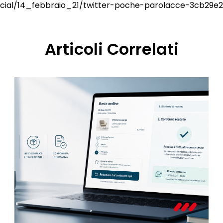
/social/14_febbraio_21/twitter-poche-parolacce-3cb29
Articoli Correlati