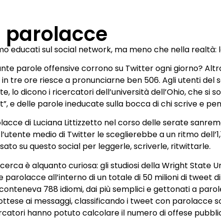
) parolacce
mo educati sul social network, ma meno che nella realtà:
nte parole offensive corrono su Twitter ogni giorno? Altr
 in tre ore riesce a pronunciarne ben 506. Agli utenti del 
e, lo dicono i ricercatori dell’università dell’Ohio, che si sono
t”, e delle parole ineducate sulla bocca di chi scrive e pen
olacce di Luciana Littizzetto nel corso delle serate sanrem
utente medio di Twitter le sceglierebbe a un ritmo dell’1,
to su questo social per leggerle, scriverle, ritwittarle.
icerca è alquanto curiosa: gli studiosi della Wright State Un
 parolacce all’interno di un totale di 50 milioni di tweet d
a conteneva 788 idiomi, dai più semplici e gettonati a paro
tese ai messaggi, classificando i tweet con parolacce sott
rcatori hanno potuto calcolare il numero di offese pubblica