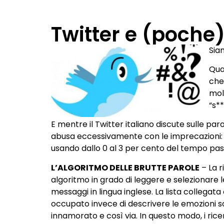
Twitter e (poche
Sia
Qua
che
molt
“s**
E mentre il Twitter italiano discute sulle par
abusa eccessivamente con le imprecazioni: l’
usando dallo 0 al 3 per cento del tempo passa
L’ALGORITMO DELLE BRUTTE PAROLE
– La r
algoritmo in grado di leggere e selezionare le
messaggi in lingua inglese. La lista collegat
occupato invece di descrivere le emozioni sot
innamorato e così via. In questo modo, i rice