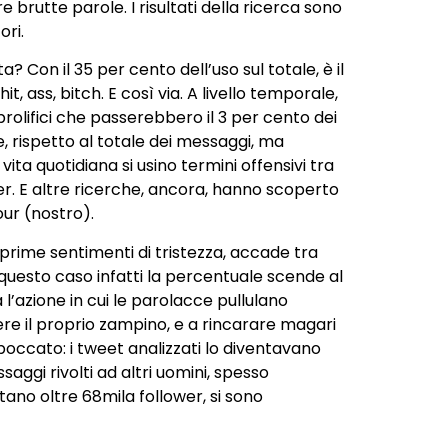
brutte parole. I risultati della
ricerca
sono
ori.
 Con il 35 per cento dell’uso sul totale, è il
, ass, bitch. E così via. A livello temporale,
prolifici che passerebbero il 3 per cento dei
 rispetto al totale dei messaggi, ma
ita quotidiana si usino termini offensivi tra
er. E altre ricerche, ancora, hanno scoperto
our (nostro).
rime sentimenti di tristezza, accade tra
n questo caso infatti la percentuale scende al
’azione in cui le parolacce pullulano
gere il proprio zampino, e a rincarare magari
boccato: i tweet analizzati lo diventavano
aggi rivolti ad altri uomini, spesso
tano oltre 68mila follower, si sono