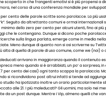
scoperto in che frangenti emotivi si è più propensi a dire 
timora, nel corso di una conferenza mondiale per sviluppat
per cento delle parole scritte sono parolacce. La più usata?
k”. Seguito da altrettanto comuni e ormai internazionali shit
 minimo dello zero per cento per alcuni utenti, fino ai più 
ggi che le contengano. Dunque si dicono poche parolacce,
ricerche sulla lingua parlata, emerge come in media nella v
nciate. Meno dunque di quanto non si osi scriverne su Twitt
iù alta di quella di parole di uso comune, come we (noi) o 
leducati arrivano in maggioranza quando il contenuto esp
Si impreca meno quando si è arrabbiati, un po’ a sorpresa, i
 per cento dei casi) ogni tanto scappa la parolaccia. Ma l
do si ricondividono post altrui infatti si tende ad aggiun
o studio ha ipotizzato inoltre un orario particolarmente s
cato alle 21. I più maleducati? Gli uomini, ma solo nei mess
rite da un post dunque. Mentre i Vip, almeno quelli che van