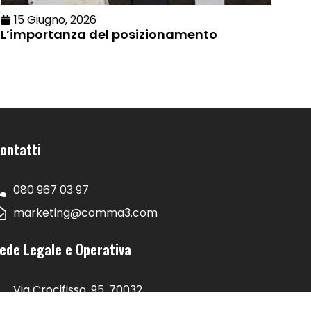
15 Giugno, 2026
L’importanza del posizionamento
ontatti
080 967 03 97
marketing@comma3.com
ede Legale e Operativa
Via Crocifisso, 95, 70032
Bitonto BA